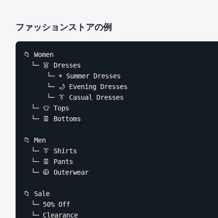
ファッションストアの例
📁 Women

  └─ 👗 Dresses

      └─ ☀️ Summer Dresses

      └─ 🌙 Evening Dresses

      └─ 👔 Casual Dresses

  └─ 👕 Tops

  └─ 👖 Bottoms

📁 Men

  └─ 👔 Shirts

  └─ 👖 Pants

  └─ 🧥 Outerwear

📁 Sale

  └─ 50% Off

  └─ Clearance