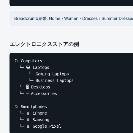
Breadcrumb結果: Home › Women › Dresses › Summer Dresse
エレクトロニクスストアの例
📁 Computers

  └─ 💻 Laptops

      └─ Gaming Laptops

      └─ Business Laptops

  └─ 🖥️ Desktops

  └─ ⌨️ Accessories

📁 Smartphones

  └─ 📱 iPhone

  └─ 📱 Samsung

  └─ 📱 Google Pixel