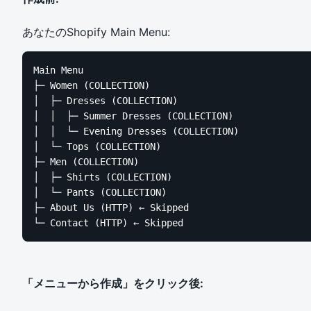
あなたのShopify Main Menu:
Main Menu

├─ Women (COLLECTION)

│  ├─ Dresses (COLLECTION)

│  │  ├─ Summer Dresses (COLLECTION)

│  │  └─ Evening Dresses (COLLECTION)

│  └─ Tops (COLLECTION)

├─ Men (COLLECTION)

│  ├─ Shirts (COLLECTION)

│  └─ Pants (COLLECTION)

├─ About Us (HTTP) ← Skipped

└─ Contact (HTTP) ← Skipped
「メニューから作成」をクリック後: