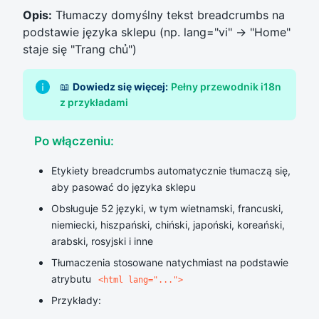
Opis:
Tłumaczy domyślny tekst breadcrumbs na
podstawie języka sklepu (np. lang="vi" → "Home"
staje się "Trang chủ")
📖
Dowiedz się więcej:
Pełny przewodnik i18n
z przykładami
Po włączeniu:
Etykiety breadcrumbs automatycznie tłumaczą się,
aby pasować do języka sklepu
Obsługuje 52 języki, w tym wietnamski, francuski,
niemiecki, hiszpański, chiński, japoński, koreański,
arabski, rosyjski i inne
Tłumaczenia stosowane natychmiast na podstawie
atrybutu
<html lang="...">
Przykłady: