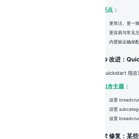
亮点：
更简洁、更一致
更容易与常见
内置验证确保
🤝 改进：Qu
Quicksta
包含主题：
设置 breadcru
设置 subcatego
设置 breadcrum
🛠️ 修复：某