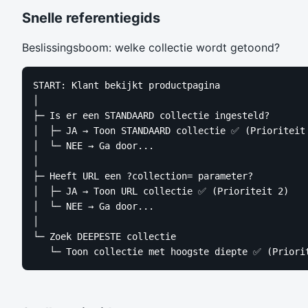
Snelle referentiegids
Beslissingsboom: welke collectie wordt getoond?
START: Klant bekijkt productpagina

│

├─ Is er een STANDAARD collectie ingesteld?

│  ├─ JA → Toon STANDAARD collectie ✅ (Prioriteit 
│  └─ NEE → Ga door...

│

├─ Heeft URL een ?collection= parameter?

│  ├─ JA → Toon URL collectie ✅ (Prioriteit 2)

│  └─ NEE → Ga door...

│

└─ Zoek DEEPESTE collectie

   └─ Toon collectie met hoogste diepte ✅ (Priori