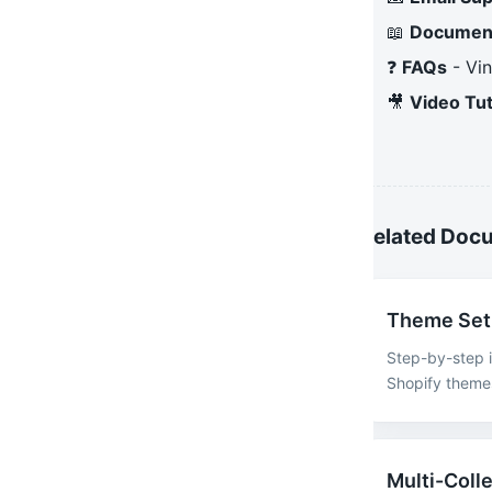
📖
Document
❓
FAQs
- Vi
🎥
Video Tut
Related Doc
Theme Set
Step-by-step in
Shopify theme
Multi-Coll