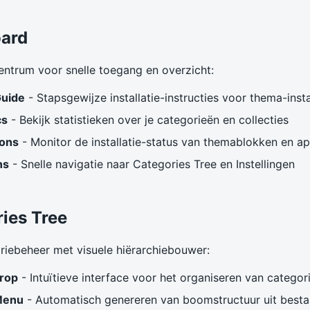
ard
trum voor snelle toegang en overzicht:
Guide
- Stapsgewijze installatie-instructies voor thema-insta
cs
- Bekijk statistieken over je categorieën en collecties
ions
- Monitor de installatie-status van themablokken en 
ns
- Snelle navigatie naar Categories Tree en Instellingen
ries Tree
riebeheer met visuele hiërarchiebouwer:
rop
- Intuïtieve interface voor het organiseren van categor
Menu
- Automatisch genereren van boomstructuur uit best