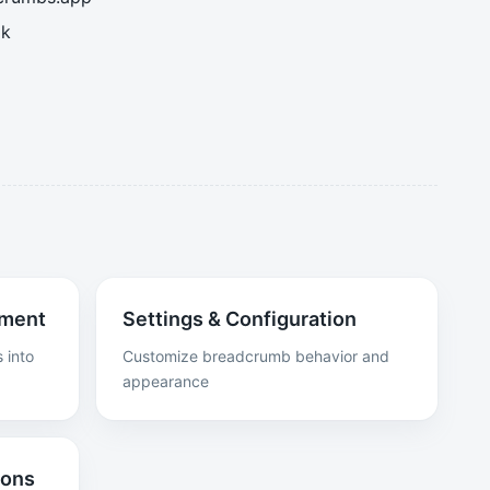
lk
ement
Settings & Configuration
 into
Customize breadcrumb behavior and
appearance
ions