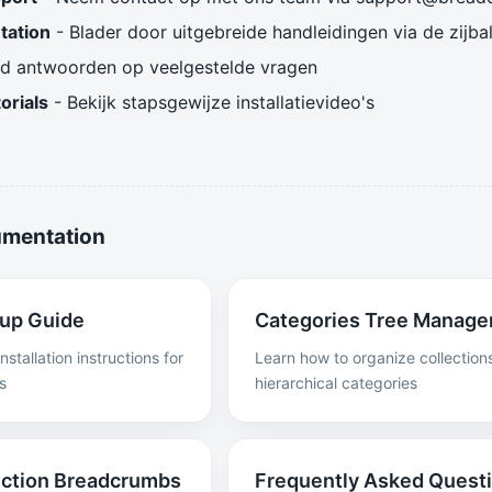
ation
- Blader door uitgebreide handleidingen via de zijba
nd antwoorden op veelgestelde vragen
orials
- Bekijk stapsgewijze installatievideo's
umentation
up Guide
Categories Tree Manag
stallation instructions for
Learn how to organize collections
s
hierarchical categories
ection Breadcrumbs
Frequently Asked Quest