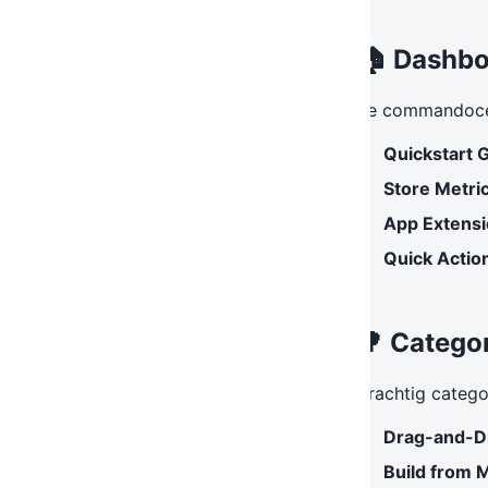
🏠 Dashbo
Je commandocen
Quickstart 
Store Metri
App Extens
Quick Actio
🌳 Catego
Krachtig catego
Drag-and-D
Build from 