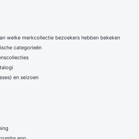
van welke merkcollectie bezoekers hebben bekeken
hische categorieën
nscollecties
talogi
sses) en seizoen
ning
crumbs.app