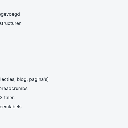
oegevoegd
structuren
ecties, blog, pagina's)
 breadcrumbs
2 talen
teemlabels