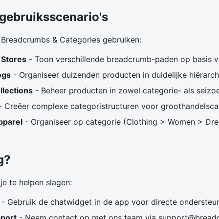
 gebruiksscenario's
s Breadcrumbs & Categories gebruiken:
 Stores
- Toon verschillende breadcrumb-paden op basis 
ogs
- Organiseer duizenden producten in duidelijke hiërarc
llections
- Beheer producten in zowel categorie- als seizoe
- Creëer complexe categoristructuren voor groothandelsca
pparel
- Organiseer op categorie (Clothing > Women > Dre
g?
je te helpen slagen:
- Gebruik de chatwidget in de app voor directe ondersteu
pport
- Neem contact op met ons team via
support@bread