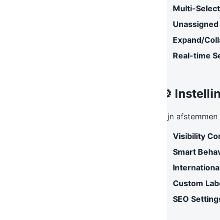
Multi-Select
Unassigned
Expand/Col
Real-time S
⚙️ Instell
Fijn afstemmen 
Visibility Co
Smart Beha
Internationa
Custom Lab
SEO Setting