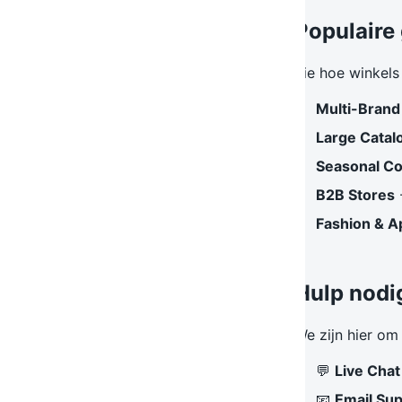
Populaire
Zie hoe winkel
Multi-Brand
Large Catal
Seasonal Co
B2B Stores
Fashion & A
Hulp nodi
We zijn hier om 
💬
Live Chat
📧
Email Su