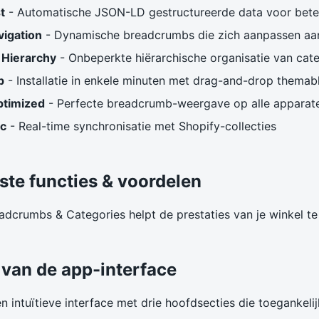
t
- Automatische JSON-LD gestructureerde data voor beter
vigation
- Dynamische breadcrumbs die zich aanpassen aa
 Hierarchy
- Onbeperkte hiërarchische organisatie van cat
p
- Installatie in enkele minuten met drag-and-drop thema
ptimized
- Perfecte breadcrumb-weergave op alle apparat
c
- Real-time synchronisatie met Shopify-collecties
ste functies & voordelen
dcrumbs & Categories helpt de prestaties van je winkel te
 van de app-interface
 intuïtieve interface met drie hoofdsecties die toegankelijk 