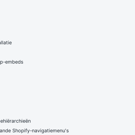
llatie
app-embeds
iehiërarchieën
aande Shopify-navigatiemenu's