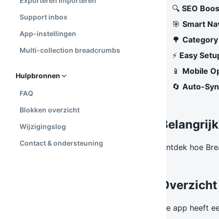
Exporteren Importeren
🔍
SEO Boos
Support inbox
🎯
Smart Na
App-instellingen
🌳
Category
Multi-collection breadcrumbs
⚡
Easy Setu
📱
Mobile O
Hulpbronnen
🔄
Auto-Syn
FAQ
Blokken overzicht
Belangrijk
Wijzigingslog
Contact & ondersteuning
Ontdek hoe Brea
Overzicht
De app heeft een