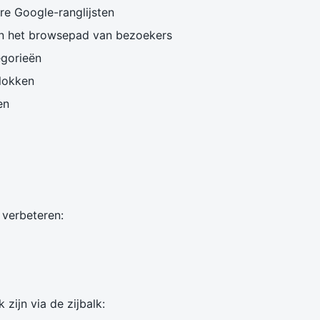
e Google-ranglijsten
n het browsepad van bezoekers
egorieën
blokken
en
 verbeteren:
zijn via de zijbalk: