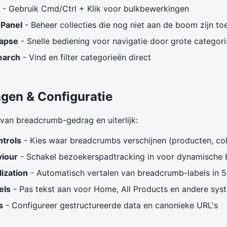
- Gebruik Cmd/Ctrl + Klik voor bulkbewerkingen
 Panel
- Beheer collecties die nog niet aan de boom zijn t
lapse
- Snelle bediening voor navigatie door grote categori
earch
- Vind en filter categorieën direct
ingen & Configuratie
van breadcrumb-gedrag en uiterlijk:
ntrols
- Kies waar breadcrumbs verschijnen (producten, coll
viour
- Schakel bezoekerspadtracking in voor dynamische
lization
- Automatisch vertalen van breadcrumb-labels in 5
els
- Pas tekst aan voor Home, All Products en andere sys
s
- Configureer gestructureerde data en canonieke URL's