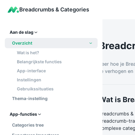
Breadcrumbs & Categories
Aan de slag
Breadcr
Overzicht
Wat is het?
Belangrijkste functies
Leer hoe je Bre
App-interface
te verhogen en 
Instellingen
Gebruikssituaties
Wat is Br
Thema-instelling
Breadcrumbs & C
App-functies
breadcrumb-trai
Categories tree
complexe catego